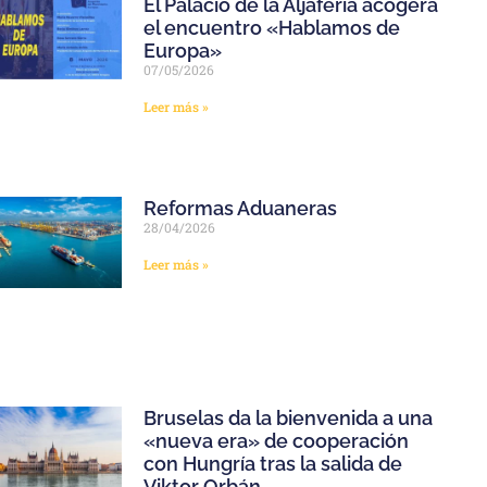
El Palacio de la Aljafería acogerá
el encuentro «Hablamos de
Europa»
07/05/2026
Leer más »
Reformas Aduaneras
28/04/2026
Leer más »
Bruselas da la bienvenida a una
«nueva era» de cooperación
con Hungría tras la salida de
Viktor Orbán