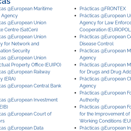
cas
icas @European Maritime
Prácticas @FRONTEX
y Agency
Prácticas @European U
icas @European Union
Agency for Law Enforc
ite Centre (SatCen)
Cooperation (EUROPOL
icas @European Union
Prácticas @European Ce
y for Network and
Disease Control
ation Security
Prácticas @European M
icas @European Union
Agency
ectual Property Office (EUIPO)
Prácticas @European M
icas @European Railway
for Drugs and Drug Add
y (ERA)
Prácticas @European C
icas @European Central Bank
Agency
Prácticas @European F
icas @European Investment
Authority
EIB)
Prácticas @European F
icas @European Court of
for the Improvement of 
ors
Working Conditions (
icas @European Data
Prácticas @European Ins