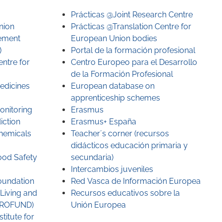
Prácticas @Joint Research Centre
nion
Prácticas @Translation Centre for
ement
European Union bodies
)
Portal de la formación profesional
ntre for
Centro Europeo para el Desarrollo
de la Formación Profesional
edicines
European database on
apprenticeship schemes
onitoring
Erasmus
iction
Erasmus+ España
hemicals
Teacher´s corner (recursos
didácticos educación primaria y
ood Safety
secundaria)
Intercambios juveniles
oundation
Red Vasca de Información Europea
Living and
Recursos educativos sobre la
EUROFUND)
Unión Europea
titute for