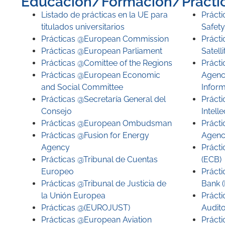
Educación/Formación/Prácti
Listado de prácticas en la UE para
Práct
titulados universitarios
Safet
Prácticas @European Commission
Práct
Prácticas @European Parliament
Satell
Prácticas @Comittee of the Regions
Práct
Prácticas @European Economic
Agenc
and Social Committee
Inform
Prácticas @Secretaría General del
Práct
Consejo
Intell
Prácticas @European Ombudsman
Práct
Prácticas @Fusion for Energy
Agenc
Agency
Práct
Prácticas @Tribunal de Cuentas
(ECB)
Europeo
Práct
Prácticas @Tribunal de Justicia de
Bank (
la Unión Europea
Práct
Prácticas @(EUROJUST)
Audit
Prácticas @European Aviation
Práct