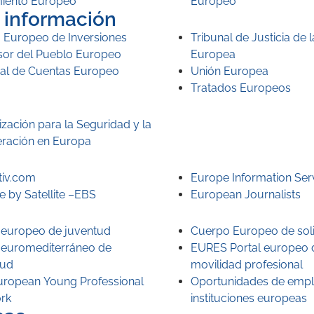
iento Europeo
Europeo
e información
 Europeo de Inversiones
Tribunal de Justicia de 
sor del Pueblo Europeo
Europea
nal de Cuentas Europeo
Unión Europea
Tratados Europeos
zación para la Seguridad y la
ración en Europa
tiv.com
Europe Information Serv
 by Satellite –EBS
European Journalists
l europeo de juventud
Cuerpo Europeo de sol
l euromediterráneo de
EURES Portal europeo 
tud
movilidad profesional
uropean Young Professional
Oportunidades de empl
rk
instituciones europeas