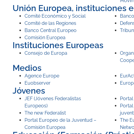
Movim
Unión Europea, instituciones 
Comité Económico y Social
Banco
Comité de las Regiones
Defen
Banco Central Europeo
Tribu
Comisión Europea
Instituciones Europeas
Consejo de Europa
Organi
Coope
Medios
Agence Europe
EurAc
Euobserver
Europe
Jóvenes
JEF (Jóvenes Federalistas
Porta
Europeos)
Porta
The new Federalist
juven
Portal Europeo de la Juventud –
The E
Comisión Europea
Netwo